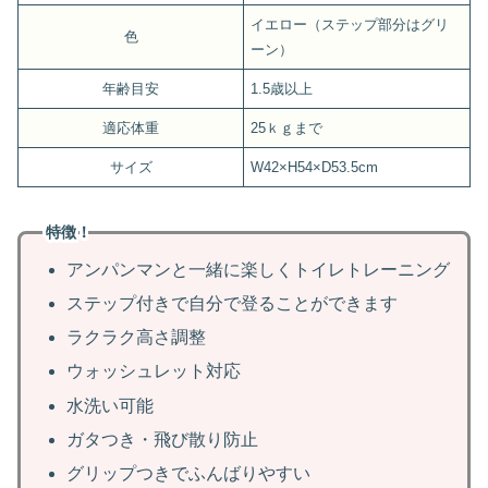
イエロー（ステップ部分はグリ
色
ーン）
年齢目安
1.5歳以上
適応体重
25ｋｇまで
サイズ
W42×H54×D53.5cm
特徴！
アンパンマンと一緒に楽しくトイレトレーニング
ステップ付きで自分で登ることができます
ラクラク高さ調整
ウォッシュレット対応
水洗い可能
ガタつき・飛び散り防止
グリップつきでふんばりやすい