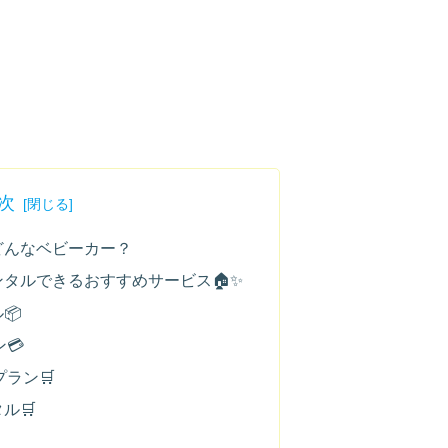
次
どんなベビーカー？
ンタルできるおすすめサービス🏠✨
📦
💳
ラン🛒
ル🛒