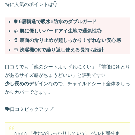
特に人気のポイントは👇
🛡️
6層構造で吸水×防水のダブルガード
👶
肌に優しいバードアイ生地で通気性◎
🧷
裏面の滑り止めが超しっかり！ずれない安心感
🧼
洗濯機OKで繰り返し使える長持ち設計
口コミでも「他のシートよりずれにくい」「前後にゆとり
があるサイズ感がちょうどいい」と評判です✨
少し長めのデザイン
なので、チャイルドシート全体をしっ
かりカバーできます。
🗣️口コミピックアップ
⭐⭐⭐⭐ 「生地がしっかりしていて、ベルト部分ま