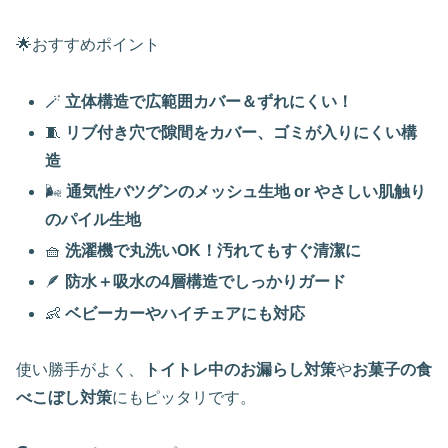
🌟おすすめポイント
🪄
立体構造で広範囲カバー＆ずれにくい！
🧵
リブ付き穴で隙間をカバー、ゴミが入りにくい構
造
🌬️
通気性バツグンのメッシュ生地 or やさしい肌触り
のパイル生地
🧺
洗濯機で丸洗いOK！汚れてもすぐ清潔に
🪶
防水＋吸水の4層構造でしっかりガード
👶
ベビーカーやハイチェアにも対応
使い勝手がよく、
トイトレ中のお漏らし対策
や
お菓子の食
べこぼし対策
にもピッタリです。