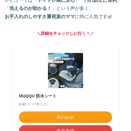
レビューでは「
トイトレ期に安心
」「
汚れ防止に便利
」
「
洗えるのが助かる！
」という声が多く、
お手入れのしやすさ重視派のママ
に特に人気です🌿
＼詳細をチェックしに行く！／
MUQQU 防水シート
e-kit（いーきっと）
Amazon
楽天市場