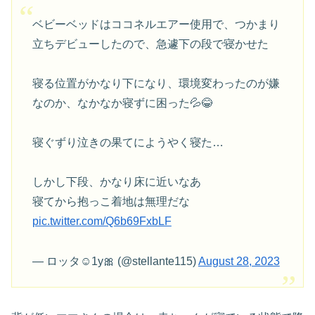
ベビーベッドはココネルエアー使用で、つかまり
立ちデビューしたので、急遽下の段で寝かせた
寝る位置がかなり下になり、環境変わったのが嫌
なのか、なかなか寝ずに困った💦😂
寝ぐずり泣きの果てにようやく寝た…
しかし下段、かなり床に近いなあ
寝てから抱っこ着地は無理だな
pic.twitter.com/Q6b69FxbLF
— ロッタ☺︎1y🎀 (@stellante115)
August 28, 2023