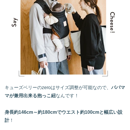
キューズベリーのzeroはサイズ調整が可能なので、
パパマ
マが兼用出来る抱っこ紐
なんです！
身長約146cm～約180cmでウエスト約100cmと幅広い設
計
！