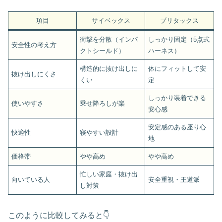
項目
サイベックス
ブリタックス
衝撃を分散（インパ
しっかり固定（5点式
安全性の考え方
クトシールド）
ハーネス）
構造的に抜け出しに
体にフィットして安
抜け出しにくさ
くい
定
しっかり装着できる
使いやすさ
乗せ降ろしが楽
安心感
安定感のある座り心
快適性
寝やすい設計
地
価格帯
やや高め
やや高め
忙しい家庭・抜け出
向いている人
安全重視・王道派
し対策
このように比較してみると👇