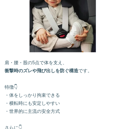
肩・腰・股の5点で体を支え、
衝撃時のズレや飛び出しを防ぐ構造
です。
特徴👇
・体をしっかり拘束できる
・横転時にも安定しやすい
・世界的に主流の安全方式
さらに👇