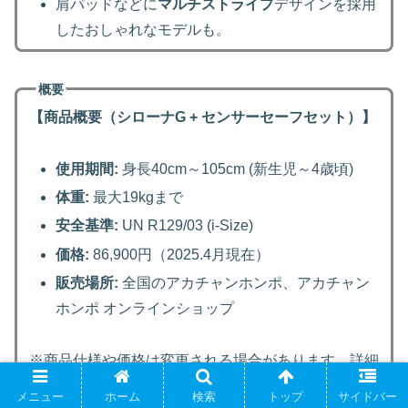
肩パッドなどに
マルチストライプ
デザインを採用
したおしゃれなモデルも。
概要
【商品概要（シローナG + センサーセーフセット）】
使用期間:
身長40cm～105cm (新生児～4歳頃)
体重:
最大19kgまで
安全基準:
UN R129/03 (i-Size)
価格:
86,900円（2025.4月現在）
販売場所:
全国のアカチャンホンポ、アカチャン
ホンポ オンラインショップ
※商品仕様や価格は変更される場合があります。詳細
はアカチャンホンポの公式サイトや店頭でご確認くだ
メニュー
ホーム
検索
トップ
サイドバー