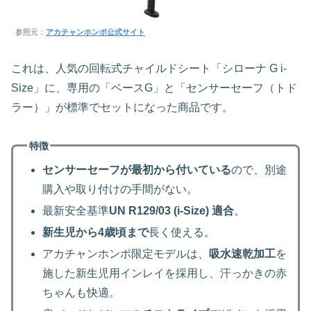
参照元：
アカチャンホンポ公式サイト
これは、人気の回転式チャイルドシート「シローナ G i-
Size」に、専用の「ベースG」と「センサーセーフ（トド
ラー）」が標準でセットになった商品です。
特徴
センサーセーフが最初から付いている
ので、別途
購入や取り付けの手間がない。
最新安全基準
UN R129/03 (i-Size) 適合
。
新生児から4歳頃まで
長く使える。
アカチャンホンポ限定モデルは、
吸水速乾加工
を
施した新生児用インレイを採用し、汗っかきの赤
ちゃんも快適。