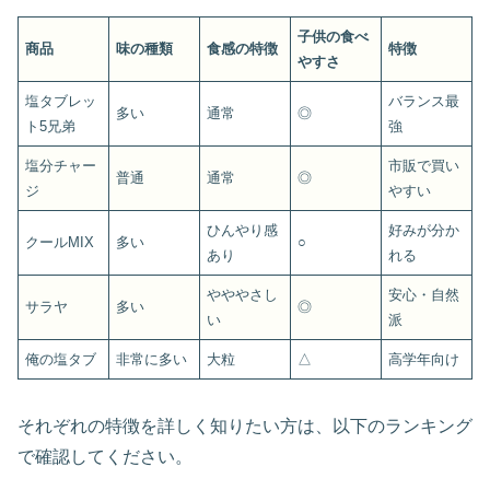
子供の食べ
商品
味の種類
食感の特徴
特徴
やすさ
塩タブレッ
バランス最
多い
通常
◎
ト5兄弟
強
塩分チャー
市販で買い
普通
通常
◎
ジ
やすい
ひんやり感
好みが分か
クールMIX
多い
○
あり
れる
やややさし
安心・自然
サラヤ
多い
◎
い
派
俺の塩タブ
非常に多い
大粒
△
高学年向け
それぞれの特徴を詳しく知りたい方は、以下のランキング
で確認してください。