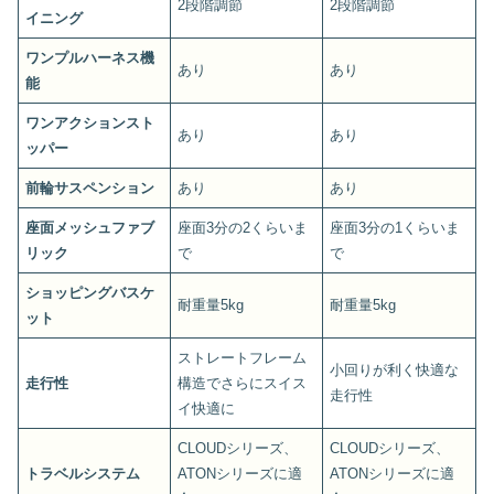
2段階調節
2段階調節
イニング
ワンプルハーネス機
あり
あり
能
ワンアクションスト
あり
あり
ッパー
前輪サスペンション
あり
あり
座面メッシュファブ
座面3分の2くらいま
座面3分の1くらいま
リック
で
で
ショッピングバスケ
耐重量5kg
耐重量5kg
ット
ストレートフレーム
小回りが利く快適な
走行性
構造でさらにスイス
走行性
イ快適に
CLOUDシリーズ、
CLOUDシリーズ、
トラベルシステム
ATONシリーズに適
ATONシリーズに適