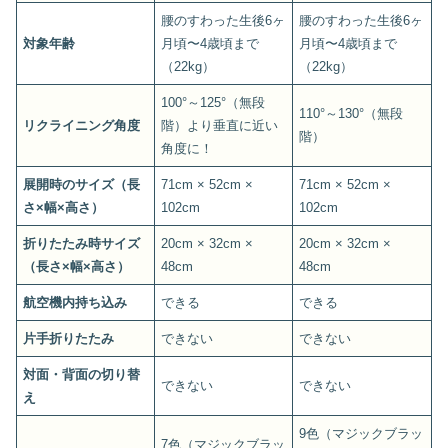
腰のすわった生後6ヶ
腰のすわった生後6ヶ
対象年齢
月頃〜4歳頃まで
月頃〜4歳頃まで
（22kg）
（22kg）
100°～125°（無段
110°～130°（無段
リクライニング角度
階）より垂直に近い
階）
角度に！
展開時のサイズ（長
71cm × 52cm ×
71cm × 52cm ×
さ×幅×高さ）
102cm
102cm
折りたたみ時サイズ
20cm × 32cm ×
20cm × 32cm ×
（長さ×幅×高さ）
48cm
48cm
航空機内持ち込み
できる
できる
片手折りたたみ
できない
できない
対面・背面の切り替
できない
できない
え
9色（マジックブラッ
7色（マジックブラッ