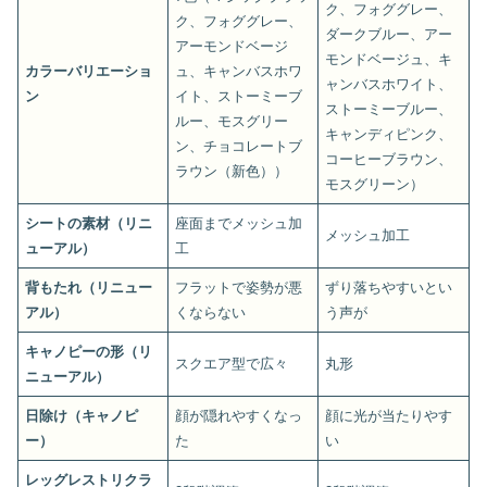
ク、フォググレー、
ク、フォググレー、
ダークブルー、アー
アーモンドベージ
モンドベージュ、キ
カラーバリエーショ
ュ、キャンバスホワ
ャンバスホワイト、
ン
イト、ストーミーブ
ストーミーブルー、
ルー、モスグリー
キャンディピンク、
ン、チョコレートブ
コーヒーブラウン、
ラウン（新色））
モスグリーン）
シートの素材（リニ
座面までメッシュ加
メッシュ加工
ューアル）
工
背もたれ（リニュー
フラットで姿勢が悪
ずり落ちやすいとい
アル）
くならない
う声が
キャノピーの形（リ
スクエア型で広々
丸形
ニューアル）
日除け（キャノピ
顔が隠れやすくなっ
顔に光が当たりやす
ー）
た
い
レッグレストリクラ