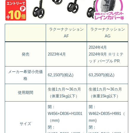
ラクーナクッション
ラクーナクッション
AF
AG
2024年4月
発売
2023年4月
2024年9月 ※リミテ
ッド パープル PR
メーカー希望小売価
62,150円(税込)
63,250円(税込)
格
生後1カ月〜36カ月
生後1カ月〜36カ月
使用期間
（体重15kg以下）
（体重15kg以下）
開：
開：
W456×D836×H1001
W462×D835×H991（
（mm)
mm)
サイズ
閉：
閉：