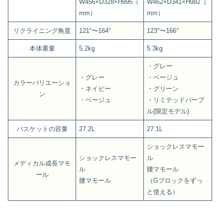
W456×D328×H995（
W462×D341×H982（
mm）
mm）
リクライニング角度
121°〜164°
123°〜166°
本体重量
5.2kg
5.3kg
・グレー
・グレー
・ベージュ
カラーバリエーショ
・ネイビー
・グリーン
ン
・ベージュ
・リミテッドパープ
ル(限定モデル)
バスケットの容量
27.2L
27.1L
ショックレスマモー
ショックレスマモー
ル
メディカル成長マモ
ル
腰マモール
ール
腰マモール
（Gブロックをずっ
と使える）