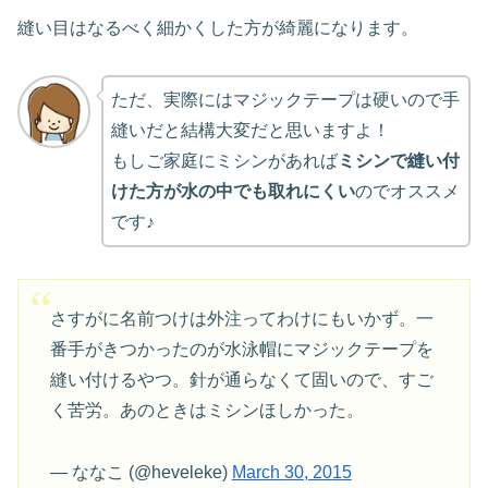
縫い目はなるべく細かくした方が綺麗になります。
ただ、実際にはマジックテープは硬いので手
縫いだと結構大変だと思いますよ！
もしご家庭にミシンがあれば
ミシンで縫い付
けた方が水の中でも取れにくい
のでオススメ
です♪
さすがに名前つけは外注ってわけにもいかず。一
番手がきつかったのが水泳帽にマジックテープを
縫い付けるやつ。針が通らなくて固いので、すご
く苦労。あのときはミシンほしかった。
— ななこ (@heveleke)
March 30, 2015