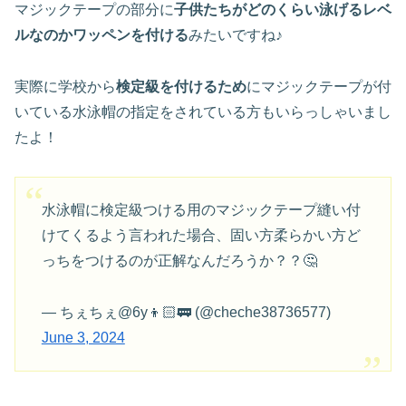
マジックテープの部分に
子供たちがどのくらい泳げるレベ
ルなのかワッペンを付ける
みたいですね♪
実際に学校から
検定級を付けるため
にマジックテープが付
いている水泳帽の指定をされている方もいらっしゃいまし
たよ！
水泳帽に検定級つける用のマジックテープ縫い付
けてくるよう言われた場合、固い方柔らかい方ど
っちをつけるのが正解なんだろうか？？🤔
— ちぇちぇ@6y👦🏻🚃 (@cheche38736577)
June 3, 2024