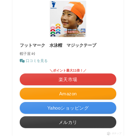
フットマーク 水泳帽 マジックテープ
帽子屋 峠
口コミを見る
＼ポイント最大11倍！／
楽天市場
Amazon
Yahooショッピング
メルカリ
ポチップ