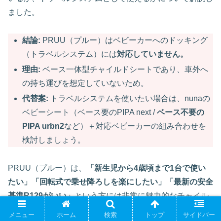
ました。
結論:
PRUU（プルー）はベビーカーへのドッキング
（トラベルシステム）には
対応していません。
理由:
ベース一体型チャイルドシートであり、車外へ
の持ち運びを想定していないため。
代替案:
トラベルシステムを使いたい場合は、nunaの
ベビーシート（ベース要のPIPA next /
ベース不要の
PIPA urbn2
など）＋対応ベビーカーの組み合わせを
検討しましょう。
PRUU（プルー）は、
「新生児から4歳頃まで1台で使い
たい」「回転式で乗せ降ろしを楽にしたい」「最新の安全
基準R129がいい」
という方には非常に魅力的なチャイル
ドシートです。
メニュー
ホーム
検索
トップ
サイドバー