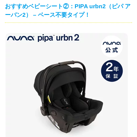
おすすめベビーシート②：PIPA urbn2（ピパ ア
ーバン2） – ベース不要タイプ！