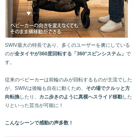
SWIV最大の特長であり、多くのユーザーを虜にしている
のが
全タイヤが360度回転する「360°スピンシステム」
で
す。
従来のベビーカーは前輪のみが回転するものが主流でした
が、SWIVは後輪も自在に動くため、
その場でクルッと方
向転換
したり、
カニ歩きのように真横へスライド移動
した
りといった芸当が可能に！
こんなシーンで感動の声多数！