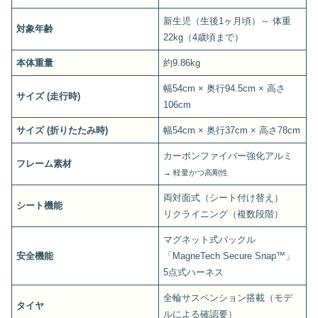
新生児（生後1ヶ月頃）～ 体重
対象年齢
22kg（4歳頃まで）
本体重量
約9.86kg
幅54cm × 奥行94.5cm × 高さ
サイズ (走行時)
106cm
サイズ (折りたたみ時)
幅54cm × 奥行37cm × 高さ78cm
カーボンファイバー強化アルミ
フレーム素材
→ 軽量かつ高剛性
両対面式（シート付け替え）
シート機能
リクライニング（複数段階）
マグネット式バックル
安全機能
「MagneTech Secure Snap™」
5点式ハーネス
全輪サスペンション搭載（モデ
タイヤ
ルによる確認要）