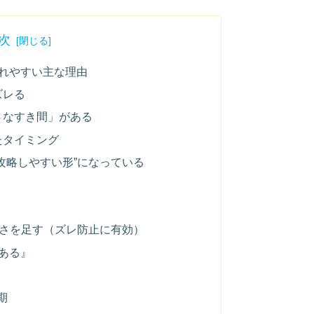
次
れやすい主な理由
ズレる
さなすき間」がある
たタイミング
攻略しやすい形”になっている
重さを足す（ズレ防止に有効）
ある』
期