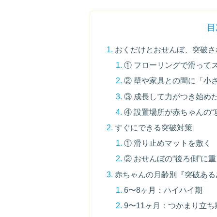
目
おくだけとおせんぼ、突破さ
① フローリングで滑って
② 壁や家具との間に「小
③ 成長して力がつき始め
④ 設置場所が赤ちゃんの“
すぐにできる突破対策
① 滑り止めマットを敷く
② おせんぼの“後ろ側”に
赤ちゃんの月齢別『突破ある
6〜8ヶ月：ハイハイ期
9〜11ヶ月：つかまり立ち