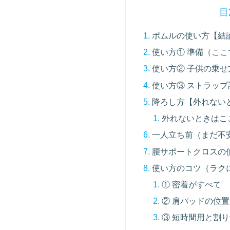
目
ポムルの使い方【結
使い方① 準備（こ
使い方② 子供の乗せ
使い方③ ストラッ
降ろし方【外れない
外れないときはこ
一人立ち前（まだ不
腰サポートクロスの
使い方のコツ（ラク
① 密着がすべて
② 肩パッドの位
③ 短時間用と割