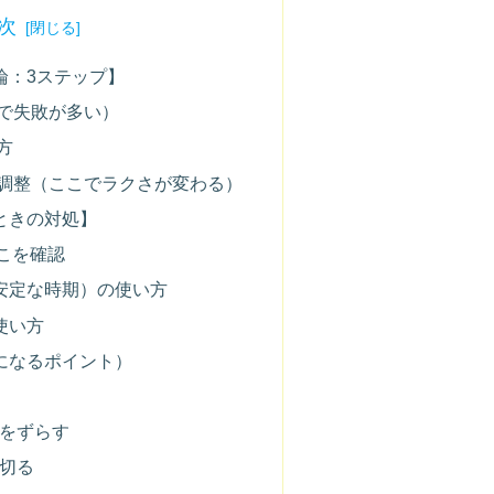
次
論：3ステップ】
こで失敗が多い）
方
プ調整（ここでラクさが変わる）
ときの対処】
こを確認
安定な時期）の使い方
使い方
になるポイント）
置をずらす
り切る