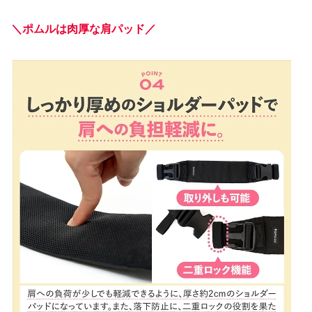
＼ポムルは肉厚な肩パッド／