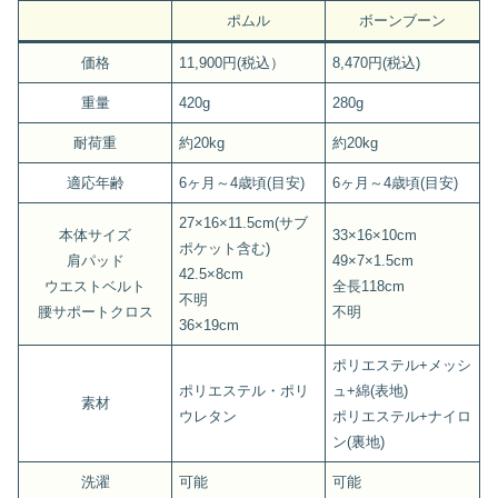
ポムル
ボーンブーン
価格
11,900円(税込）
8,470円(税込)
重量
420g
280g
耐荷重
約20kg
約20kg
適応年齢
6ヶ月～4歳頃(目安)
6ヶ月～4歳頃(目安)
27×16×11.5cm(サブ
本体サイズ
33×16×10cm
ポケット含む)
肩パッド
49×7×1.5cm
42.5×8cm
ウエストベルト
全長118cm
不明
腰サポートクロス
不明
36×19cm
ポリエステル+メッシ
ポリエステル・ポリ
ュ+綿(表地)
素材
ウレタン
ポリエステル+ナイロ
ン(裏地)
洗濯
可能
可能