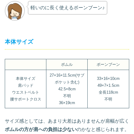
軽いのに長く使えるボーンブーン♪
本体サイズ
ポムル
ボーンブーン
27×16×11.5cm(サブ
本体サイズ
33×16×10cm
ポケット含む)
肩パッド
49×7×1.5cm
42.5×8cm
ウエストベルト
全長118cm
不明
腰サポートクロス
不明
36×19cm
サイズ感としては、あまり大差はありませんが肩幅が広く
ポムルの方が肩への負担は少ない
のかなと感じられます。