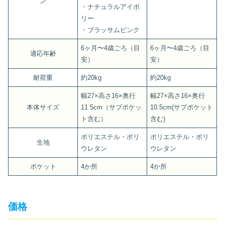
ン
・ナチュラルアイボ
リー
・ブラッサムピンク
6ヶ月〜4歳ごろ（目
6ヶ月〜4歳ごろ（目
適応年齢
安）
安）
耐荷重
約20kg
約20kg
幅27×高さ16×奥行
幅27×高さ16×奥行
本体サイズ
11.5cm（サブポケッ
10.5cm(サブポケット
ト含む）
含む)
ポリエステル・ポリ
ポリエステル・ポリ
生地
ウレタン
ウレタン
ポケット
4か所
4か所
価格