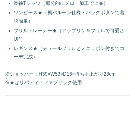
長袖Tシャツ（部分的にメロー加工で上品）
ワンピース★（裾バルーン仕様・バックボタンで着
脱簡単）
フリルトレーナー★（アップリケ＆フリルで可愛さ
UP）
レギンス★（チュールフリルとミニリボン付きでコ
ーデ完成）
※ショッパー：H39×W53×D16×持ち手上がり28cm
※★はリバティ・ファブリック使用