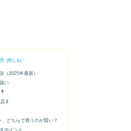
次
（2025年最新）
扱い
💊
店🍼
イン、どちらで買うのが賢い？
きポイント