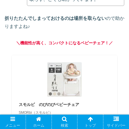
折りたたんでしまっておけるのは場所を取らない
ので助か
りますよね♪
＼機能性が高く、コンパクトになるベビーチェア！／
スモルビ のびのびベビーチェア
SMORbi（スモルビ）
Amazon
メニュー
ホーム
検索
トップ
サイドバー