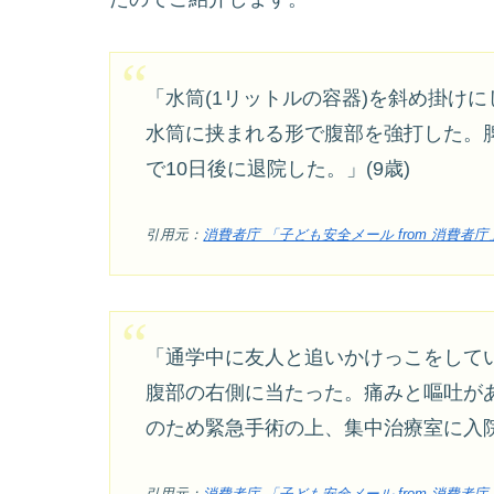
「水筒(1リットルの容器)を斜め掛け
水筒に挟まれる形で腹部を強打した。
で10日後に退院した。」(9歳)
引用元：
消費者庁 「子ども安全メール from 消費者庁
「通学中に友人と追いかけっこをして
腹部の右側に当たった。痛みと嘔吐が
のため緊急手術の上、集中治療室に入院し
引用元：
消費者庁 「子ども安全メール from 消費者庁