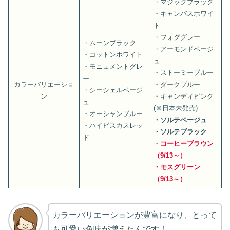
・マジックブラック
・キャンバスホワイ
ト
・フォググレー
・ムーンブラック
・アーモンドベージ
・コットンホワイト
ュ
・モニュメントグレ
・ストーミーブルー
ー
カラーバリエーショ
・ダークブルー
・シーシェルベージ
ン
・キャンディピンク
ュ
(※日本未発売)
・オーシャンブルー
・ソルテベージュ
・ハイビスカスレッ
・ソルテブラック
ド
・
コーヒーブラウン
（9/13～）
・モスグリーン
（9/13～）
カラーバリエーションが豊富になり、とって
も可愛い色味が増えたんです！