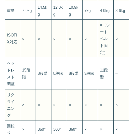
14.5k
12.8k
10.9k
重量
7.9kg
7kg
4.9kg
3.6kg
g
g
g
×（シ
ート
ISOFI
○
○
○
○
○
ベル
○
X対応
ト固
定）
ヘッ
ドレ
15段
11段
8段階
8段階
8段階
9段階
–
スト
階
階
調整
リク
ライ
×
○
○
○
○
○
×
ニン
グ
回転
×
360°
360°
360°
×
×
×
式