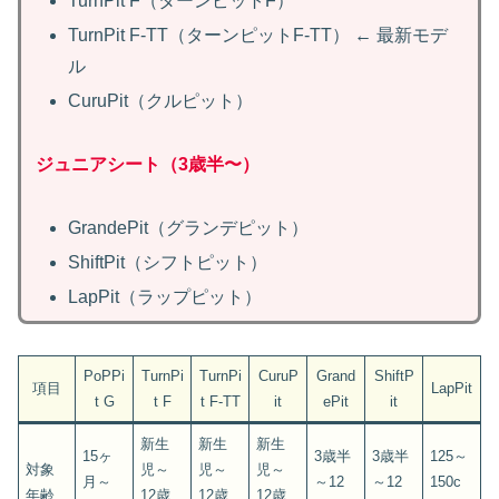
TurnPit F（ターンピットF）
TurnPit F‑TT（ターンピットF‑TT） ← 最新モデ
ル
CuruPit（クルピット）
ジュニアシート（3歳半〜）
GrandePit（グランデピット）
ShiftPit（シフトピット）
LapPit（ラップピット）
PoPPi
TurnPi
TurnPi
CuruP
Grand
ShiftP
項目
LapPit
t G
t F
t F‑TT
it
ePit
it
新生
新生
新生
15ヶ
3歳半
3歳半
125～
対象
児～
児～
児～
月～
～12
～12
150c
年齢
12歳
12歳
12歳