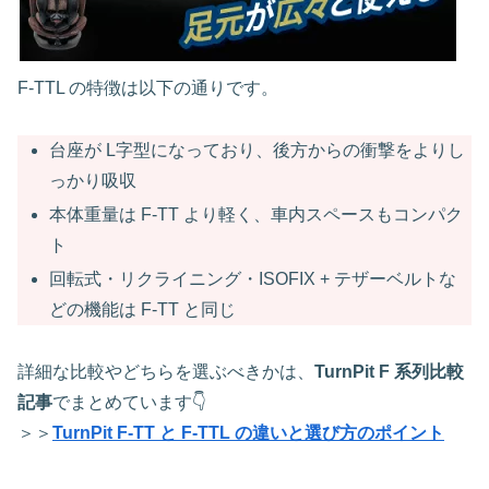
F‑TTL の特徴は以下の通りです。
台座が L字型になっており、後方からの衝撃をよりし
っかり吸収
本体重量は F‑TT より軽く、車内スペースもコンパク
ト
回転式・リクライニング・ISOFIX + テザーベルトな
どの機能は F‑TT と同じ
詳細な比較やどちらを選ぶべきかは、
TurnPit F 系列比較
記事
でまとめています👇
＞＞
TurnPit F‑TT と F‑TTL の違いと選び方のポイント