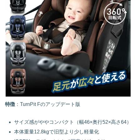
特徴
：TurnPit Fのアップデート版
サイズ感がややコンパクト（幅46×奥行52×高さ64）
本体重量12.8kgで旧型より少し軽量化