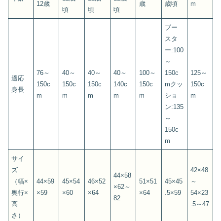
12歳
歳
歳頃
m
頃
頃
頃
ブー
スタ
ー:100
～
76～
40～
40～
40～
100～
150c
125～
適応
150c
150c
150c
140c
150c
mクッ
150c
身長
m
m
m
m
m
ショ
m
ン:135
～
150c
m
サイ
ズ
42×48
44×58
（幅×
44×59
45×54
46×52
51×51
45×45
～
×62～
奥行×
×59
×60
×64
×64
.5×59
54×23
82
高
.5～47
さ）