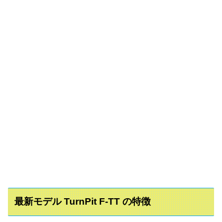
最新モデル TurnPit F‑TT の特徴