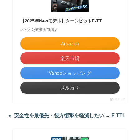
【2025年Newモデル】ターンピットF-TT
ネビオ公式楽天市場店
Amazon
楽天市場
Yahooショッピング
メルカリ
ポチップ
安全性を最優先・後方衝撃を軽減したい
→
F‑TTL