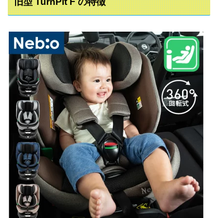
旧型 TurnPit F の特徴