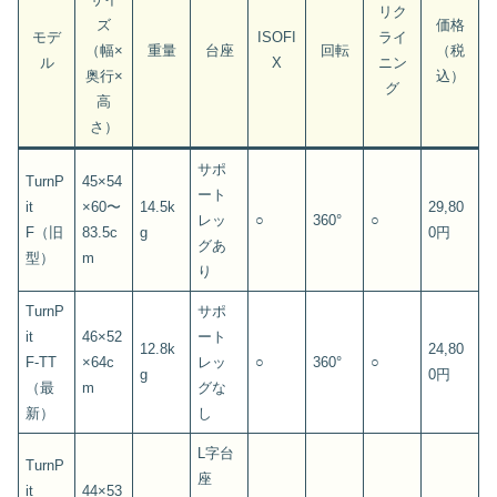
リク
ズ
価格
モデ
ISOFI
ライ
（幅×
重量
台座
回転
（税
ル
X
ニン
奥行×
込）
グ
高
さ）
サポ
TurnP
45×54
ート
it
×60〜
14.5k
29,80
レッ
○
360°
○
F（旧
83.5c
g
0円
グあ
型）
m
り
TurnP
サポ
it
46×52
ート
12.8k
24,80
F‑TT
×64c
レッ
○
360°
○
g
0円
（最
m
グな
新）
し
L字台
TurnP
座
it
44×53