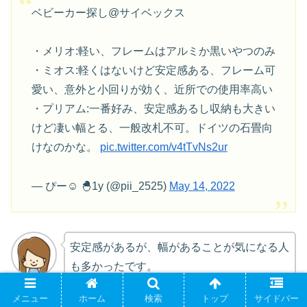
ベビーカー探し@サイベックス
・メリオ:軽い、フレームはアルミか黒いやつのみ
・ミオス:軽くはないけど安定感ある、フレーム可
愛い、意外と小回りが効く、近所での使用率高い
・プリアム:一番好み、安定感あるし収納も大きい
けど凄い幅とる、一般改札不可。ドイツの石畳向
けなのかな。
pic.twitter.com/v4tTvNs2ur
— ぴー☺︎ 🐣1y (@pii_2525)
May 14, 2022
安定感があるが、幅があることが気になる人
も多かったです。
メニュー
ホーム
検索
トップ
サイドバー