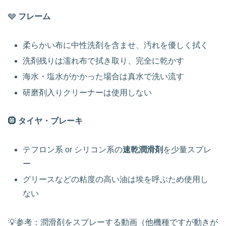
🩶
フレーム
柔らかい布に中性洗剤を含ませ、汚れを優しく拭く
洗剤残りは濡れ布で拭き取り、完全に乾かす
海水・塩水がかかった場合は真水で洗い流す
研磨剤入りクリーナーは使用しない
🛞
タイヤ・ブレーキ
テフロン系 or シリコン系の
速乾潤滑剤
を少量スプレ
ー
グリースなどの粘度の高い油は埃を呼ぶため使用し
ない
💡参考：潤滑剤をスプレーする動画（他機種ですが動きが